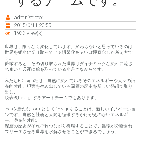
するチームです。
administrator
2015/6/11 23:55
1933 view(s)
世界は、限りなく変化しています。変わらないと思っているのは
世界を矮小に切り取っている慣習化あるいは硬直化した考え方で
す。
俯瞰すると、その切り取られた世界はダイナミックな流れに流さ
れまいと必死に舵を取っている小舟さながらです。
私たちFDesign社は、自然に流れているそのエネルギーや人々の潜
在的才能、現実を生み出している深層の歴史を新しい発想で取り
出し、
脱表現De-signするアートチームでもあります。
Ideaを新たなFormとしてDe-signすることは、新しいイノベーショ
ンです。自然と社会と人間を循環するかけがえのないエネルギ
ー、潜在的才能、
深層の歴史がそれぞれつながり循環することで、循環が分断され
フリーズさせる世界を氷解させることができるでしょう。