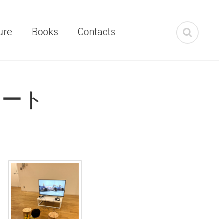
ure
Books
Contacts
ポート
」