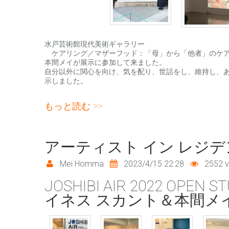
水戸芸術館現代美術ギャラリー
ケアリング／マザーフッド：「母」から「他者」のケア
本間メイが展示に参加して来ました。
自分以外に関心を向け、気を配り、世話をし、維持し、
示しました。
水戸芸術館現代美術ギャラリー について
もっと読む
アーティスト イン レジデ
Mei Homma
2023/4/15 22:28
2552 v
JOSHIBI AIR 2022 
イネス スカント＆本間メ