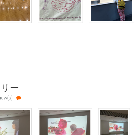
たちは生きている」 について
ラリー
iew(s)