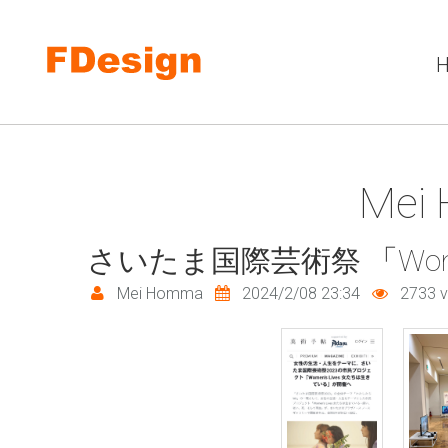
Skip to navigation
メインコンテンツに移動
Me
さいたま国際芸術祭 「Wome
Mei Homma
2024/2/08 23:34
2733 v