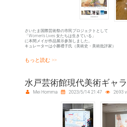
さいたま国際芸術祭の市民プロジェクトとして
「Women's Lives 女たちは生きている」
に本間メイが作品展示参加しました。
キュレーターは小勝禮子氏（美術史・美術批評家）
さいたま国際芸術祭 「women's lives 女
もっと読む
水戸芸術館現代美術ギャ
Mei Homma
2023/5/14 21:47
2693 v