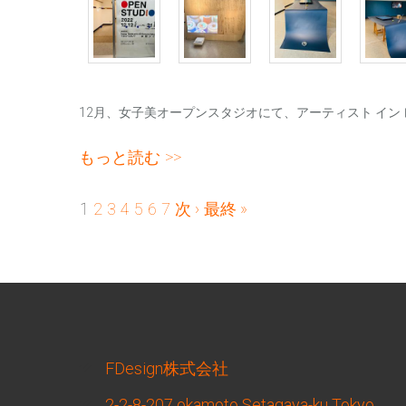
12月、女子美オープンスタジオにて、アーティスト イン
アーティスト イン レジデンス について
もっと読む
ページ
1
2
3
4
5
6
7
次 ›
最終 »
FDesign株式会社
2-2-8-207 okamoto Setagaya-ku Tokyo.